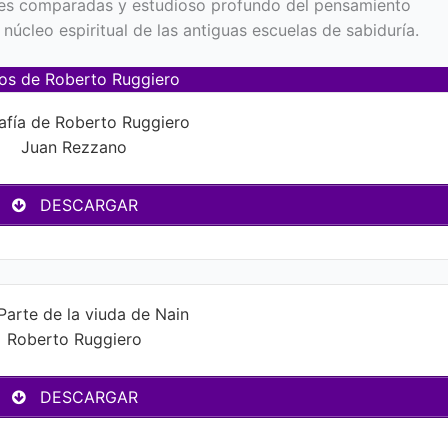
iones comparadas y estudioso profundo del pensamiento
 núcleo espiritual de las antiguas escuelas de sabiduría.
ros de Roberto Ruggiero
afía de Roberto Ruggiero
Juan Rezzano
DESCARGAR
Parte de la viuda de Nain
Roberto Ruggiero
DESCARGAR