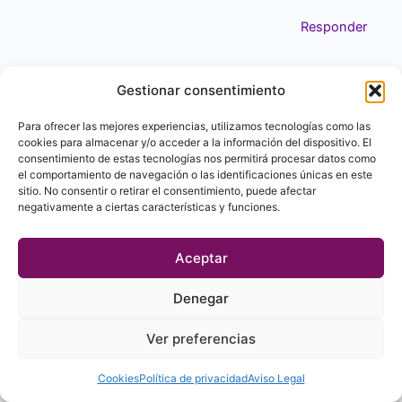
Responder
Gestionar consentimiento
CARLOS D.
22 JULIO, 2025 A LAS 9:00 AM
Para ofrecer las mejores experiencias, utilizamos tecnologías como las
cookies para almacenar y/o acceder a la información del dispositivo. El
consentimiento de estas tecnologías nos permitirá procesar datos como
Buenos dias: jajajaja, por «causalidad» me vuelvo a
el comportamiento de navegación o las identificaciones únicas en este
encontrar; virtualmente; con la energía residual de
sitio. No consentir o retirar el consentimiento, puede afectar
JJB, quien me ha decepcionado debo acotar. Me
negativamente a ciertas características y funciones.
enamoré de la serie «Caballo de Troya» de una
manera tan ilógica, que cuando me dí cuenta que era
Aceptar
una serie novelada y no histórica; sentí una tremenda
rabia. Como la de un niño de kinder a quien le cuenta
Denegar
que santa no existe, jajajaja.
Pero no es lo novelado, ni si sus escritos reflejan lo
Ver preferencias
que realmente pasó; lo que a mi me debiera de
importar. Dado que en puridad; y según mis creencias;
Cookies
Política de privacidad
Aviso Legal
la materia – ergo todo lo que sucede en ella- es para el