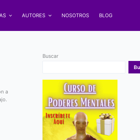
AS
AUTORES
NOSOTROS
BLOG
Buscar
Bu
ón a
jo.