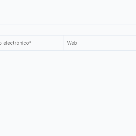
Web
nico*