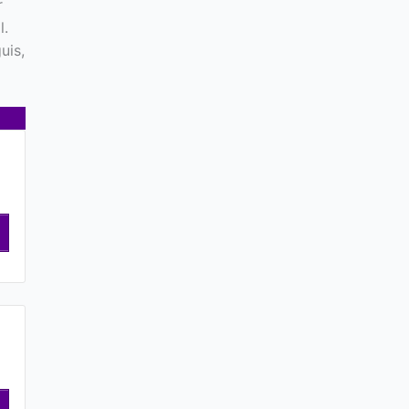
r
l.
uis,