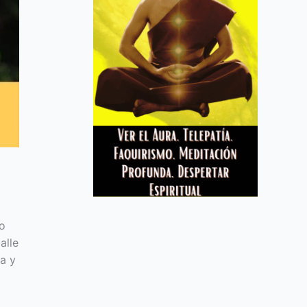
to
alle
a y