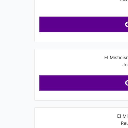
El Mistici
Jo
El M
Re