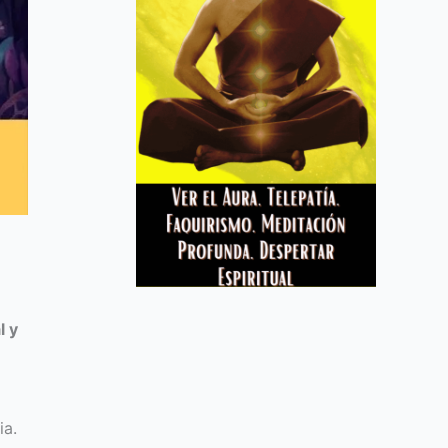
l y
ia.