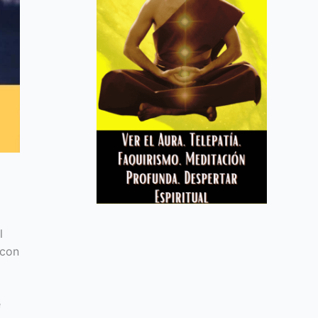
l
 con
e