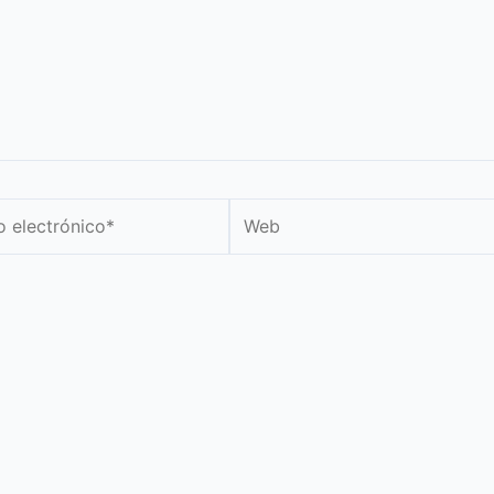
Web
nico*