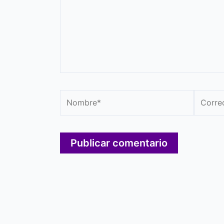
Nombre*
Correo
electró