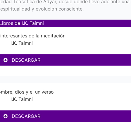
iedad Teosófica de Adyar, desde donde llevó adelante una
espiritualidad y evolución consciente.
Libros de I.K. Taimni
interesantes de la meditación
I.K. Taimni
DESCARGAR
ombre, dios y el universo
I.K. Taimni
DESCARGAR