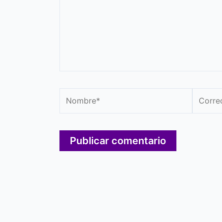
Nombre*
Correo
electró