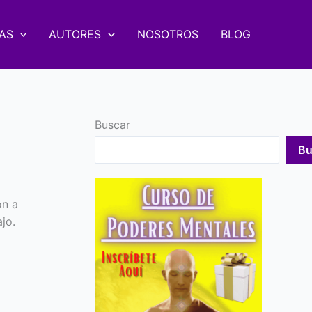
AS
AUTORES
NOSOTROS
BLOG
Buscar
Bu
ón a
jo.