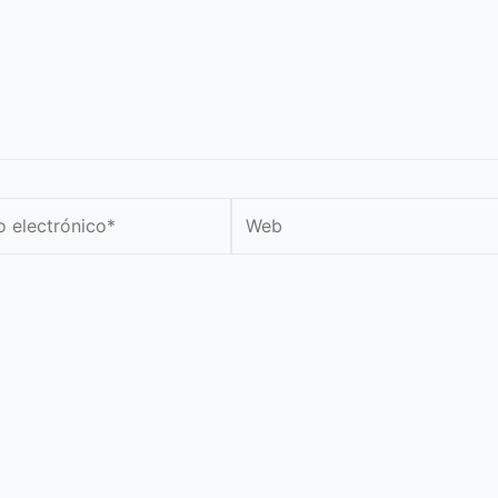
Web
nico*