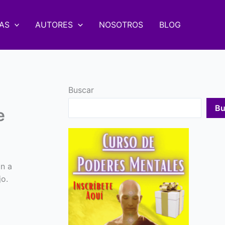
AS
AUTORES
NOSOTROS
BLOG
Buscar
Bu
e
n a
jo.