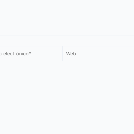
Web
nico*