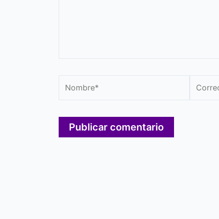
Nombre*
Correo
electró