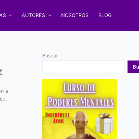
AS
AUTORES
NOSOTROS
BLOG
Buscar
Bu
z
ón a
jo.