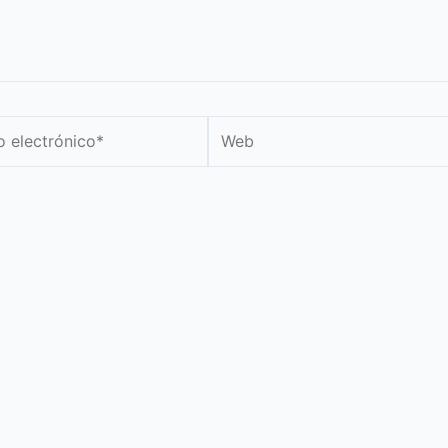
Web
nico*