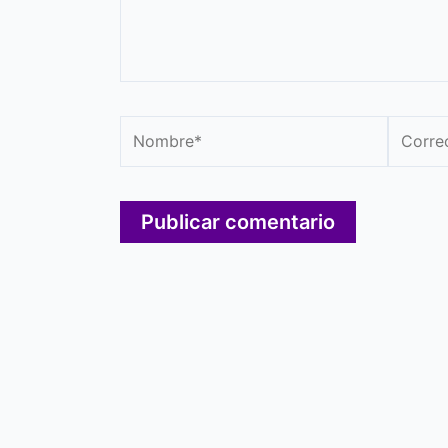
Nombre*
Correo
electró