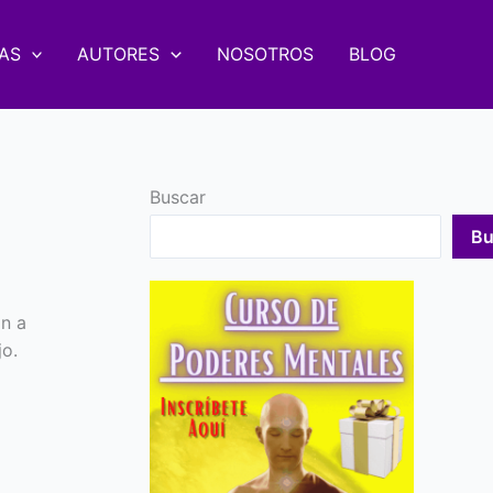
AS
AUTORES
NOSOTROS
BLOG
Buscar
Bu
n a
jo.