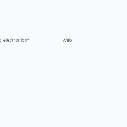
Web
nico*