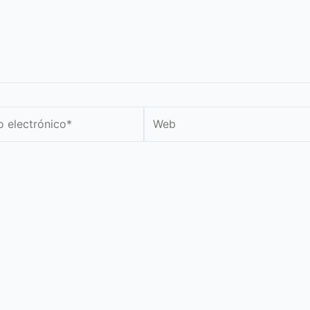
Web
nico*