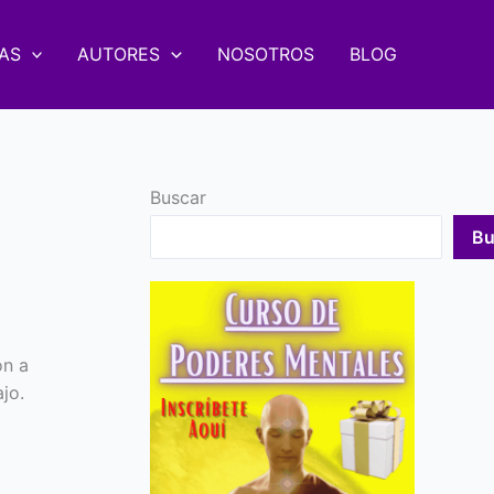
AS
AUTORES
NOSOTROS
BLOG
Buscar
Bu
a
ón a
jo.