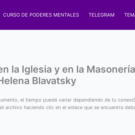
CURSO DE PODERES MENTALES
TELEGRAM
TEM
en la Iglesia y en la Masonerí
Helena Blavatsky
umento, el tiempo puede variar dependiendo de tu conexi
 el archivo haciendo clic en el enlace que se encuentra deba