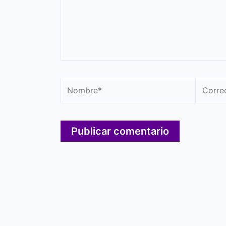
Nombre*
Correo
electró