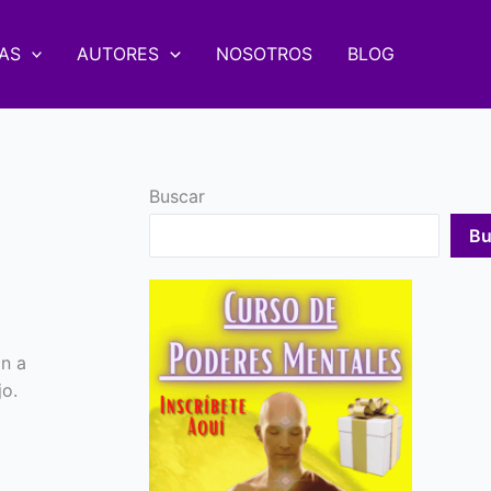
AS
AUTORES
NOSOTROS
BLOG
Buscar
Bu
n a
jo.