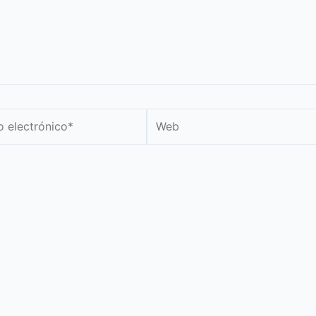
Web
nico*