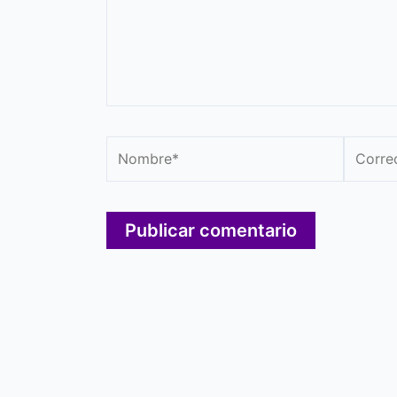
Nombre*
Correo
electró