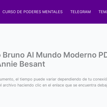
CURSO DE PODERES MENTALES
TELEGRAM
TEM
o Bruno Al Mundo Moderno P
Annie Besant
umento, el tiempo puede variar dependiendo de tu conexió
 el archivo haciendo clic en el enlace que se encuentra deba