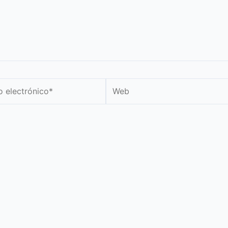
Web
nico*