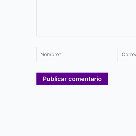
Nombre*
Correo
electró