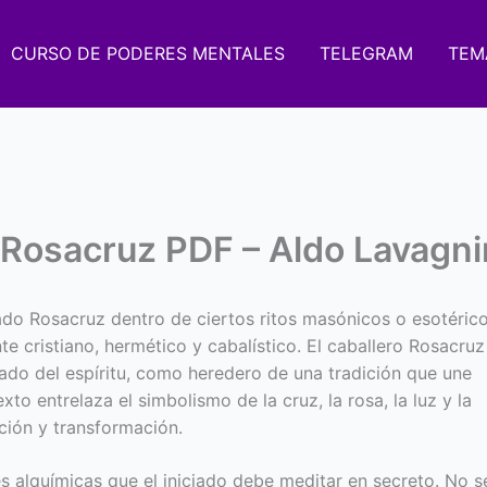
CURSO DE PODERES MENTALES
TELEGRAM
TEM
 Rosacruz PDF – Aldo Lavagni
rado Rosacruz dentro de ciertos ritos masónicos o esotérico
 cristiano, hermético y cabalístico. El caballero Rosacruz
ado del espíritu, como heredero de una tradición que une
exto entrelaza el simbolismo de la cruz, la rosa, la luz y la
nción y transformación.
es alquímicas que el iniciado debe meditar en secreto. No s