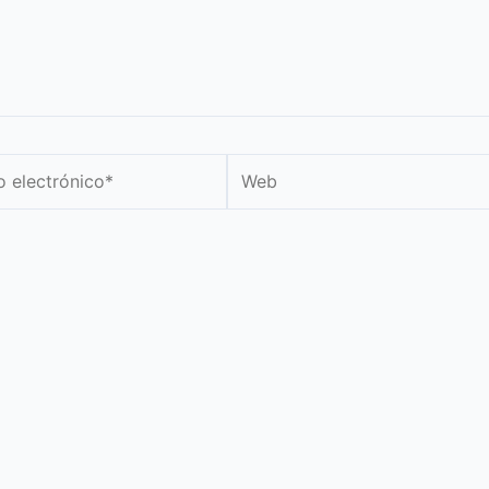
Web
nico*