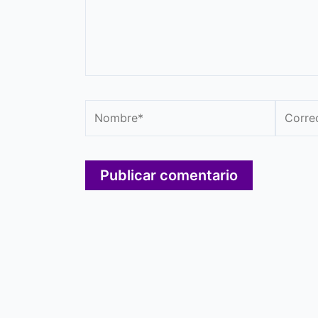
Nombre*
Correo
electró