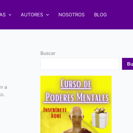
AS
AUTORES
NOSOTROS
BLOG
Buscar
Bu
n a
jo.