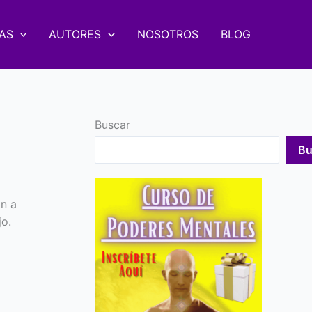
AS
AUTORES
NOSOTROS
BLOG
Buscar
Bu
n a
jo.