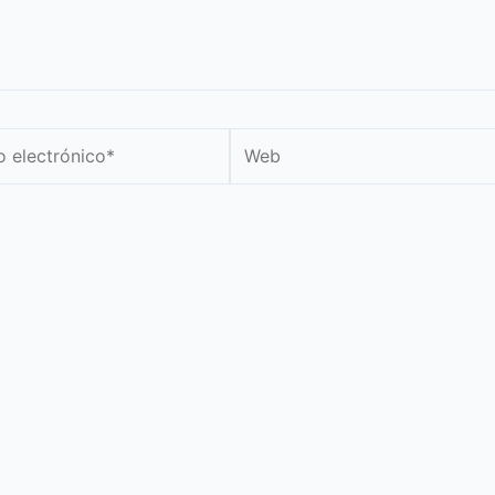
Web
nico*