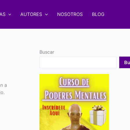
AS
AUTORES
NOSOTROS
BLOG
Buscar
Bu
n a
jo.