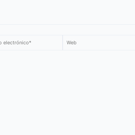
Web
nico*