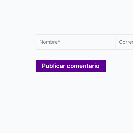
Nombre*
Correo
electró