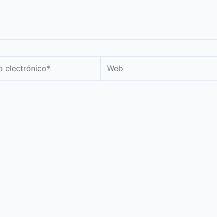
Web
nico*