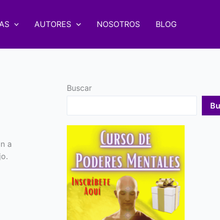
AS
AUTORES
NOSOTROS
BLOG
Buscar
Bu
n a
jo.