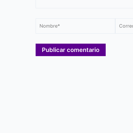
Nombre*
Correo
electró