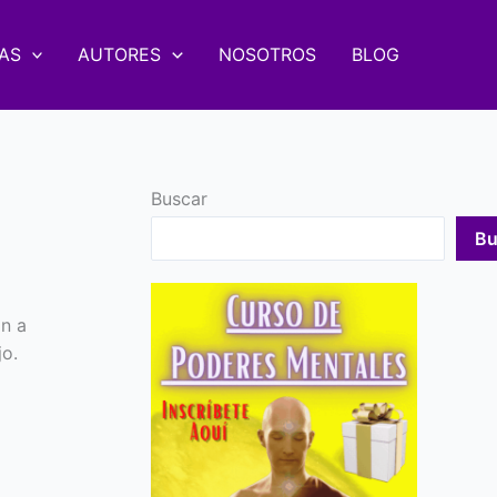
AS
AUTORES
NOSOTROS
BLOG
Buscar
Bu
n a
jo.