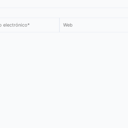
Web
nico*