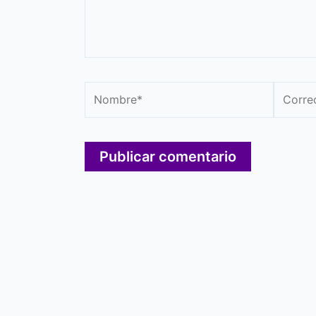
Nombre*
Correo
electró