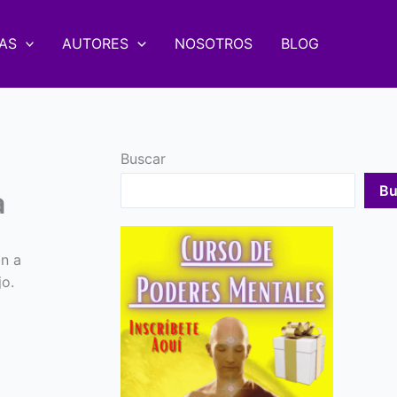
AS
AUTORES
NOSOTROS
BLOG
Buscar
Bu
a
n a
jo.