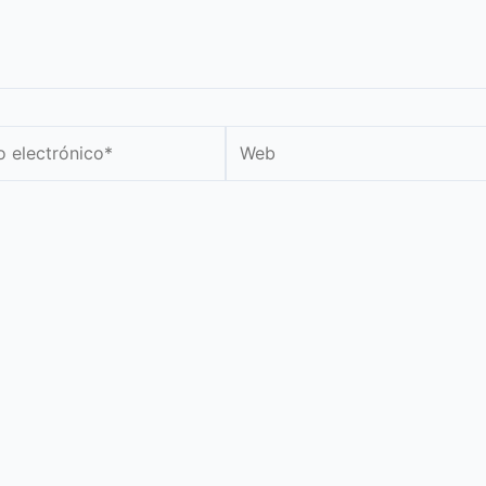
Web
nico*