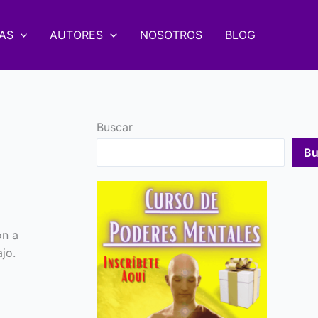
AS
AUTORES
NOSOTROS
BLOG
Buscar
Bu
ón a
jo.