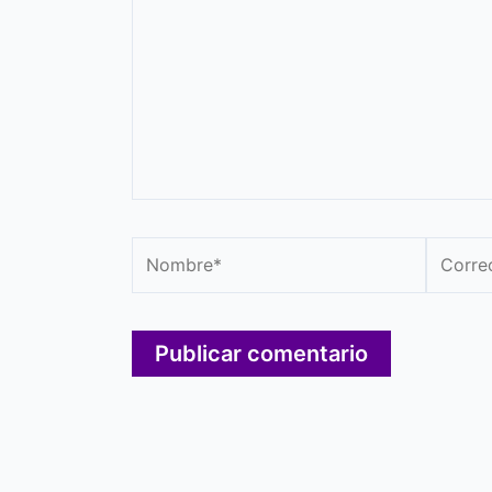
Nombre*
Correo
electró