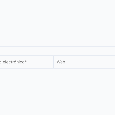
Web
nico*