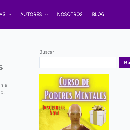
AS
AUTORES
NOSOTROS
BLOG
Buscar
Bu
s
n a
jo.