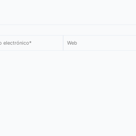
Web
nico*