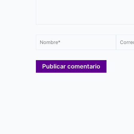
Nombre*
Correo
electró