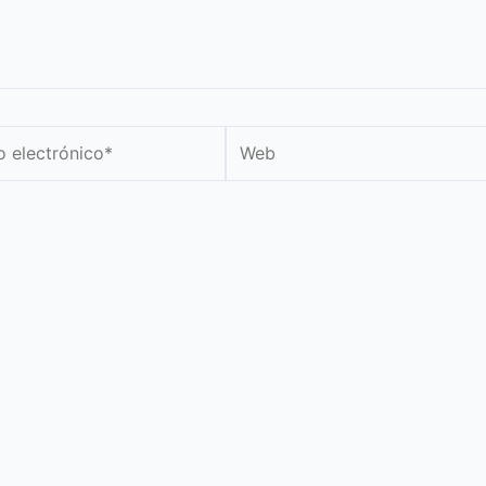
Web
nico*