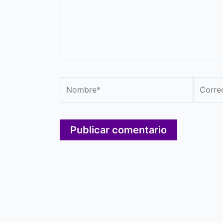
Nombre*
Correo
electró