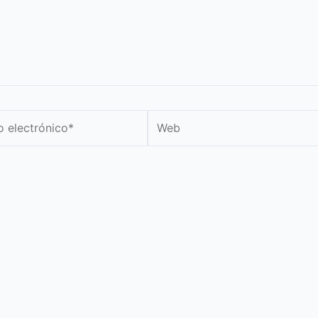
Web
nico*