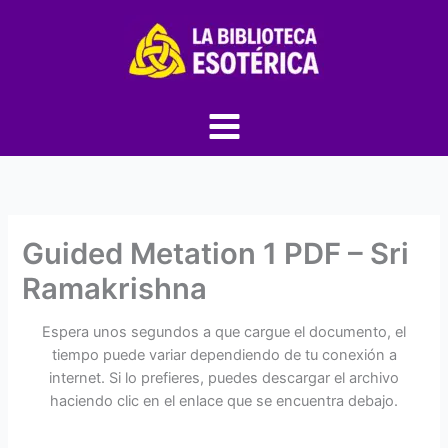
Ir
al
contenido
Guided Metation 1 PDF – Sri
Ramakrishna
Espera unos segundos a que cargue el documento, el
tiempo puede variar dependiendo de tu conexión a
internet. Si lo prefieres, puedes descargar el archivo
haciendo clic en el enlace que se encuentra debajo.