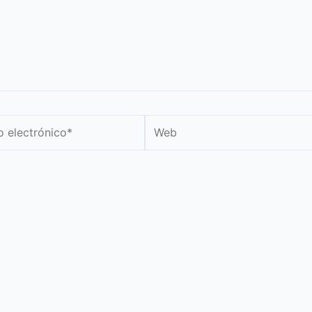
Web
nico*