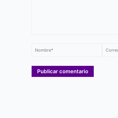
Nombre*
Correo
electró