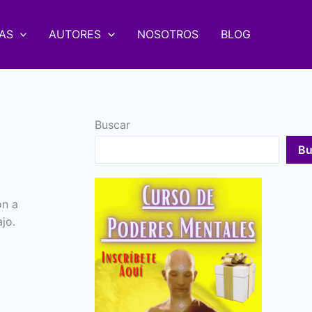
AS
AUTORES
NOSOTROS
BLOG
Buscar
Bu
ón a
jo.