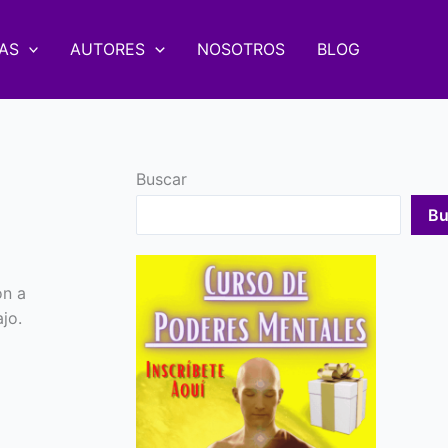
AS
AUTORES
NOSOTROS
BLOG
Buscar
Bu
ón a
jo.