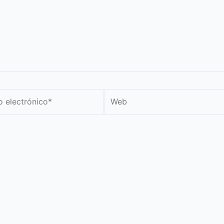
Web
nico*