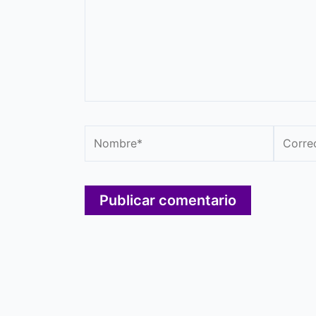
Nombre*
Correo
electró