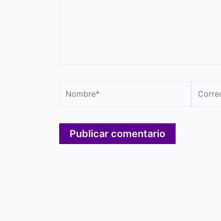
Nombre*
Correo
electró