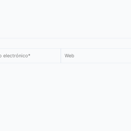
Web
nico*