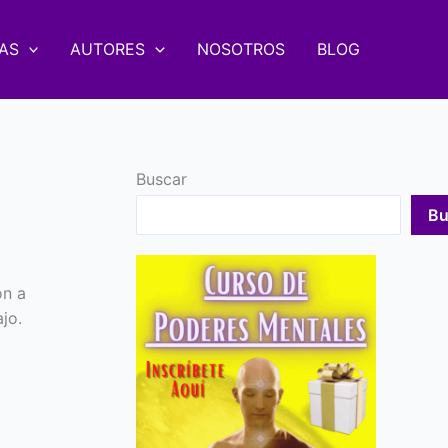
AS
AUTORES
NOSOTROS
BLOG
Buscar
Bu
ón a
jo.