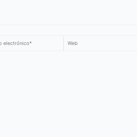
Web
nico*