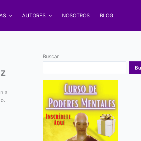
AS
AUTORES
NOSOTROS
BLOG
Buscar
Bu
tz
n a
jo.