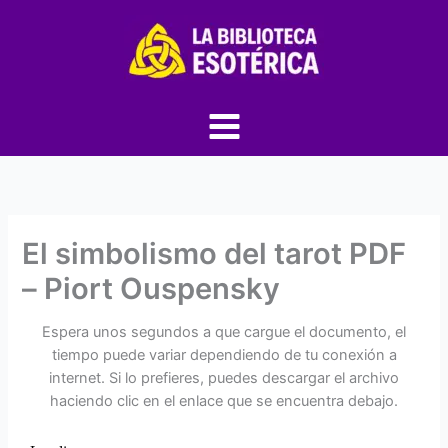
Ir
al
contenido
El simbolismo del tarot PDF
– Piort Ouspensky
Espera unos segundos a que cargue el documento, el
tiempo puede variar dependiendo de tu conexión a
internet. Si lo prefieres, puedes descargar el archivo
haciendo clic en el enlace que se encuentra debajo.