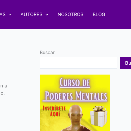
AS
AUTORES
NOSOTROS
BLOG
Buscar
Bu
n a
jo.