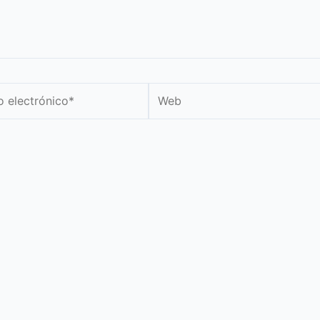
Web
nico*