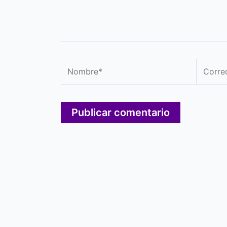
Nombre*
Correo
electró