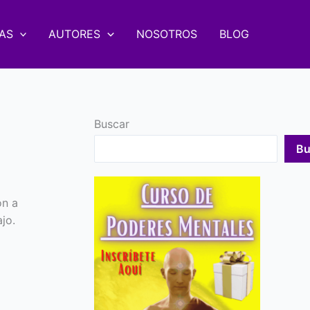
AS
AUTORES
NOSOTROS
BLOG
Buscar
Bu
ón a
jo.