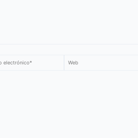
Web
nico*