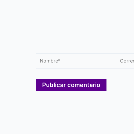
Nombre*
Correo
electró