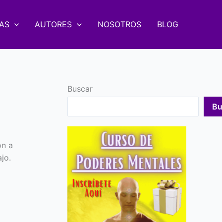
AS
AUTORES
NOSOTROS
BLOG
Buscar
Bu
ón a
jo.