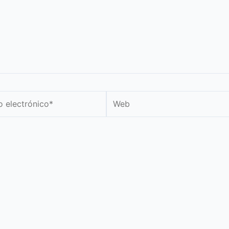
Web
nico*