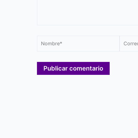
Nombre*
Correo
electró