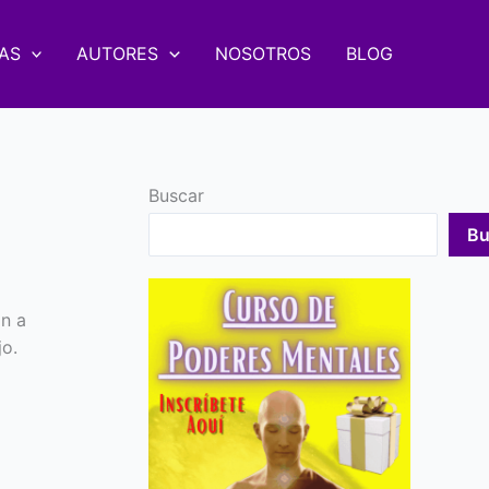
AS
AUTORES
NOSOTROS
BLOG
Buscar
Bu
n a
jo.