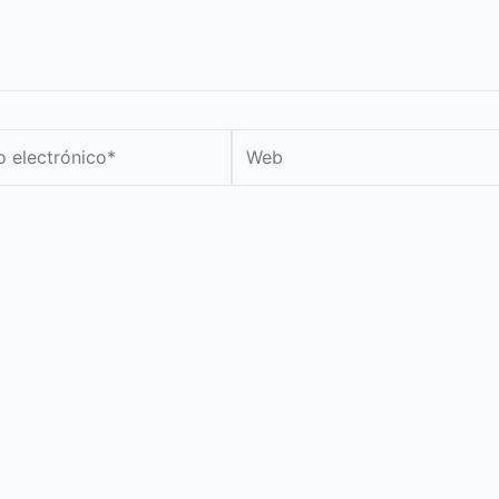
Web
nico*