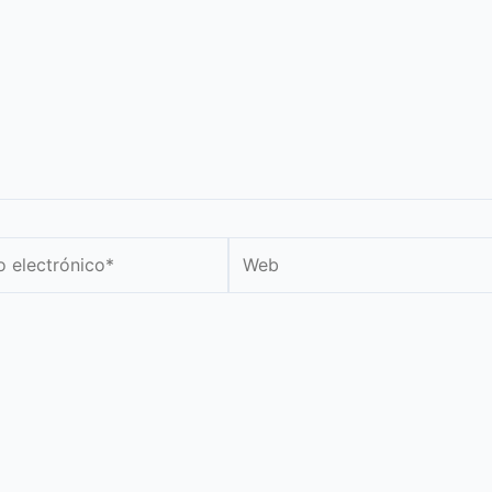
Web
nico*