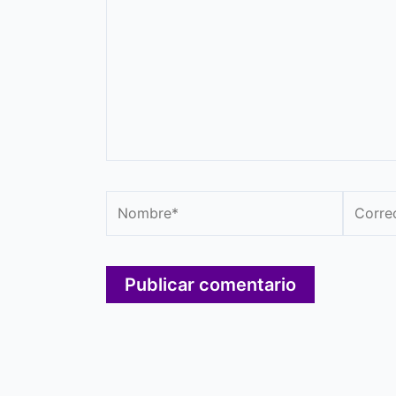
Nombre*
Correo
electró