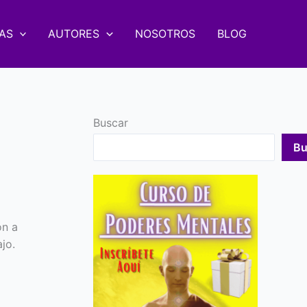
AS
AUTORES
NOSOTROS
BLOG
Buscar
Bu
ón a
jo.