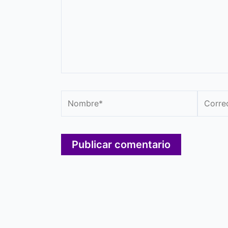
Nombre*
Correo
electró