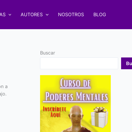
AS
AUTORES
NOSOTROS
BLOG
Buscar
Bu
ón a
jo.