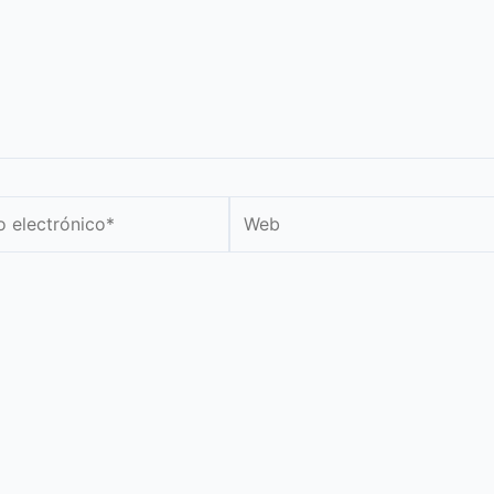
Web
nico*