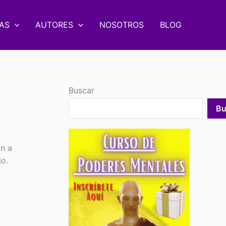
AS
AUTORES
NOSOTROS
BLOG
Buscar
Bu
n a
jo.