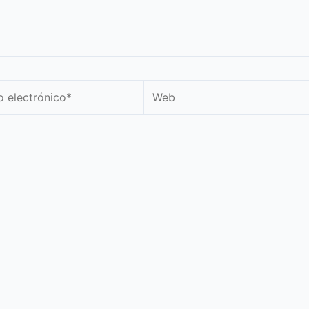
Web
nico*