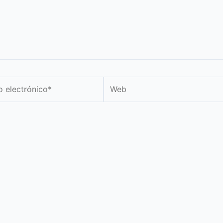
Web
nico*