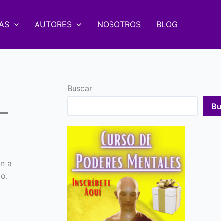
AS
AUTORES
NOSOTROS
BLOG
Buscar
Bu
 –
n a
jo.