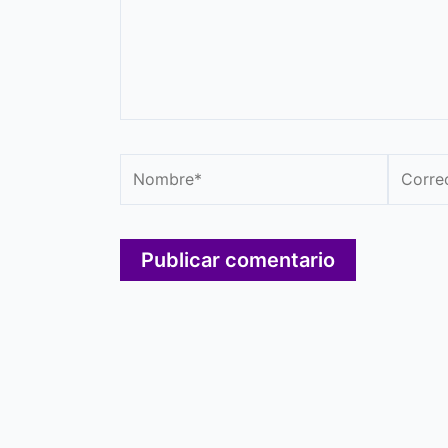
Nombre*
Correo
electró