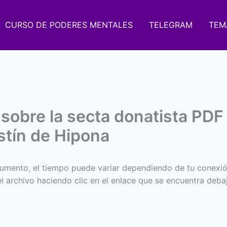
CURSO DE PODERES MENTALES
TELEGRAM
TEM
 sobre la secta donatista PDF
tín de Hipona
umento, el tiempo puede variar dependiendo de tu conexió
 el archivo haciendo clic en el enlace que se encuentra deba